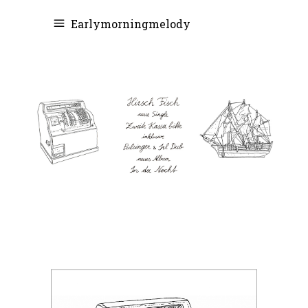
Earlymorningmelody